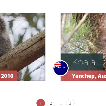
Koala
 2016
Yanchep,
Aus
1
2
…
3