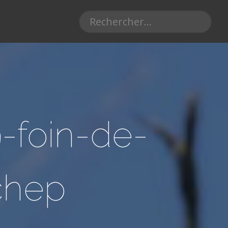
9-foin-de-
chep