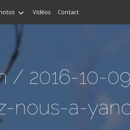
hotos
Vidéos
Contact
n / 2016-10-0
z-nous-a-yan